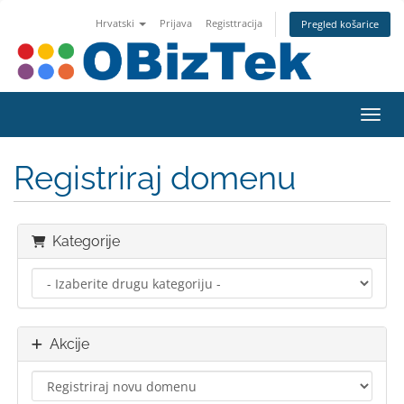
Hrvatski
Prijava
Registtracija
Pregled košarice
Preba
Registriraj domenu
Kategorije
Akcije