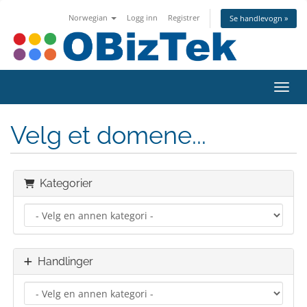
Norwegian
Logg inn
Registrer
Se handlevogn »
Bytt 
Velg et domene...
Kategorier
Handlinger