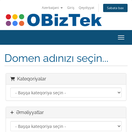
Azerbaijani
Giriş
Qeydiyyat
Səbətə bax
Naviq
Domen adınızı seçin...
Kateqoriyalar
Əməliyyatlar