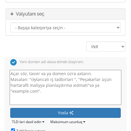
Valyutanı seç
Yeni domen adı əlavə etmək istəyirəm.
Yoxla
TLD-ləri daxil edin
Maksimum uzunluq
Təhlükəsiz axtarış