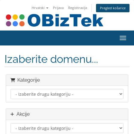
Hrvatski
Prijava
Registtracija
Pregled košarice
Preba
Izaberite domenu...
Kategorije
Akcije